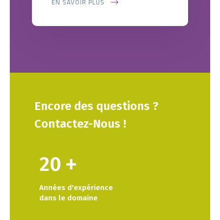
EN SAVOIR PLUS
Encore
des
questions
?
Contactez-Nous
!
20
+
Années d'expérience
dans le domaine